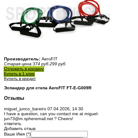
Производитель:
AeroFIT
Старая цена:
374
руб.
299
руб.
Отложить в корзину
Купить в 1 клик
Купить в кредит
Эспандер для степа AeroFIT FT-E-G009R
Отзывы
miguel_junco_bareiro
07.04.2026, 14:30
I have a question, can you contact me at miguel-
jun73@m.spheremail.net ? Cheers!
ответить
Добавить отзыв
Ваше Имя (*)