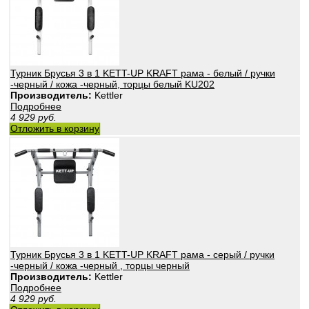
Турник Брусья 3 в 1 KETT-UP KRAFT рама - белый / ручки
-черный / кожа -черный, торцы белый KU202
Производитель:
Kettler
Подробнее
4 929
руб.
Отложить в корзину
Турник Брусья 3 в 1 KETT-UP KRAFT рама - серый / ручки
-черный / кожа -черный , торцы черный
Производитель:
Kettler
Подробнее
4 929
руб.