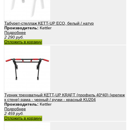
Табурет-стеллаж KETT-UP ECO, белый / натур
Производитель:
Kettler
Подробнее
2 290
руб.
Отложить в корзину
Турник треххватный KETT-UP KRAFT (профиль 40*40) (крепеж
к стене) рама - черный / ручки - красный KU204
Производитель:
Kettler
Подробнее
2 459
руб.
Отложить в корзину