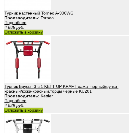
Турник настенный Torneo A-990WG
Производитель:
Torneo
Подробнее
4 885
руб.
Отложить в корзину
Турник Брусья 3 в 1 KETT-UP KRAFT рама- черный/ручки-
красный/кожа-красный,торцы черные KU201
Производитель:
Kettler
Подробнее
4 929
руб.
Отложить в корзину