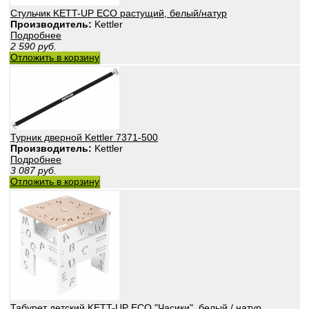
Стульчик KETT-UP ECO растущий, белый/натур
Производитель:
Kettler
Подробнее
2 590
руб.
Отложить в корзину
Турник дверной Kettler 7371-500
Производитель:
Kettler
Подробнее
3 087
руб.
Отложить в корзину
Табурет детский KETT-UP ECO "Часики", белый / натур