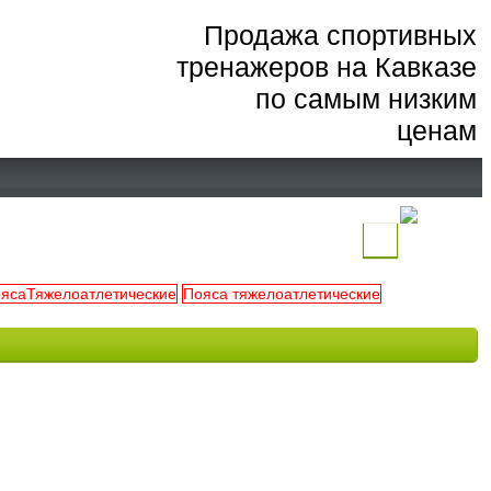
Продажа спортивных
тренажеров на Кавказе
по самым низким
ценам
(
)
оясаТяжелоатлетические
Пояса тяжелоатлетические
Ваша
корзина
пуста