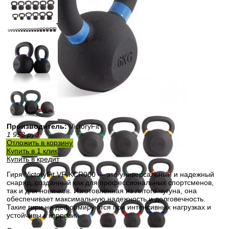
Производитель:
VictoryFit
1 958
руб.
Отложить в корзину
Купить в 1 клик
Купить в кредит
Гиря VictoryFit VF-KCR060 — это универсальный и надежный
снаряд, созданный как для профессиональных спортсменов,
так и для новичков. Изготовленная из литого чугуна, она
обеспечивает максимальную надежность и долговечность.
Такие гири не деформируются при интенсивных нагрузках и
устойчивы к коррозии.