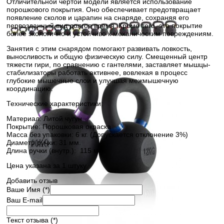
Отличительной чертой модели является использование
порошкового покрытия. Оно обеспечивает предотвращает
появление сколов и царапин на снаряде, сохраняя его
первозданный вид долгое время. Кроме того, это покрытие
более экологично и устойчиво к механическим повреждениям.
Занятия с этим снарядом помогают развивать ловкость,
выносливость и общую физическую силу. Смещенный центр
тяжести гири, по сравнению с гантелями, заставляет мышцы-
стабилизаторы работать активнее, вовлекая в процесс
глубокие мышечные слои и улучшая межмышечную
координацию.
Технические характеристики:
Материал: Литой чугун
Покрытие: Порошковая окраска
Масса без упаковки: 6 кг. (Допускается отклонение 3%)
Диаметр ручки: 31 мм.
Длина ручки (внутр.): 115 мм.
Цена указана за 1 штуку.
Добавить отзыв
Ваше Имя (*)
Ваш E-mail
Текст отзыва (*)