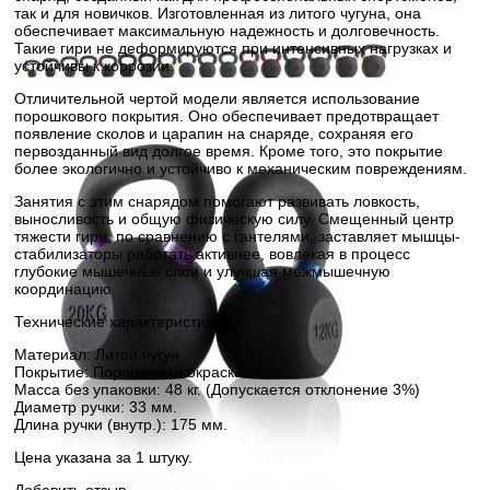
так и для новичков. Изготовленная из литого чугуна, она
обеспечивает максимальную надежность и долговечность.
Такие гири не деформируются при интенсивных нагрузках и
устойчивы к коррозии.
Отличительной чертой модели является использование
порошкового покрытия. Оно обеспечивает предотвращает
появление сколов и царапин на снаряде, сохраняя его
первозданный вид долгое время. Кроме того, это покрытие
более экологично и устойчиво к механическим повреждениям.
Занятия с этим снарядом помогают развивать ловкость,
выносливость и общую физическую силу. Смещенный центр
тяжести гири, по сравнению с гантелями, заставляет мышцы-
стабилизаторы работать активнее, вовлекая в процесс
глубокие мышечные слои и улучшая межмышечную
координацию.
Технические характеристики:
Материал: Литой чугун
Покрытие: Порошковая окраска
Масса без упаковки: 48 кг. (Допускается отклонение 3%)
Диаметр ручки: 33 мм.
Длина ручки (внутр.): 175 мм.
Цена указана за 1 штуку.