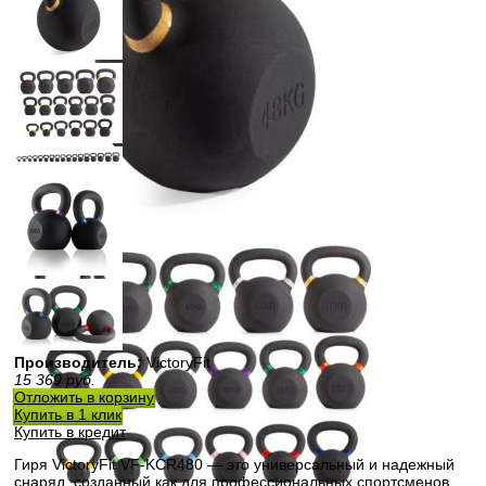
Производитель:
VictoryFit
15 369
руб.
Отложить в корзину
Купить в 1 клик
Купить в кредит
Гиря VictoryFit VF-KCR480 — это универсальный и надежный
снаряд, созданный как для профессиональных спортсменов,