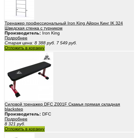
Тренажер профессиональный Iron King Айрон Кинг IK 324
Шведская стенка с турником
Производитель:
Iron King
Подробнее
Старая цена:
8 388
руб.
7 549
руб.
Отложить в корзину
Силовой тренажер DFC Z001F Скамья прямая складная
blackstep
Производитель:
DFC
Подробнее
8 321
руб.
Отложить в корзину