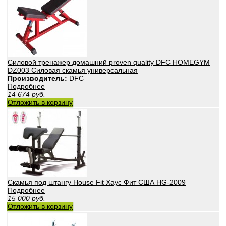
Силовой тренажер домашний proven quality DFC HOMEGYM
DZ003 Силовая скамья универсальная
Производитель:
DFC
Подробнее
14 674
руб.
Отложить в корзину
Скамья под штангу House Fit Хаус Фит США HG-2009
Подробнее
15 000
руб.
Отложить в корзину