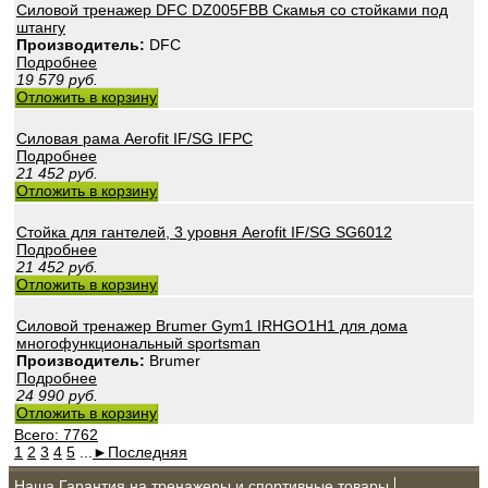
Силовой тренажер DFC DZ005FBB Скамья со стойками под
штангу
Производитель:
DFC
Подробнее
19 579
руб.
Отложить в корзину
Силовая рама Aerofit IF/SG IFPC
Подробнее
21 452
руб.
Отложить в корзину
Стойка для гантелей, 3 уровня Aerofit IF/SG SG6012
Подробнее
21 452
руб.
Отложить в корзину
Силовой тренажер Brumer Gym1 IRHGO1H1 для дома
многофункциональный sportsman
Производитель:
Brumer
Подробнее
24 990
руб.
Отложить в корзину
Всего: 7762
1
2
3
4
5
...
►
Последняя
Наша Гарантия на тренажеры и спортивные товары