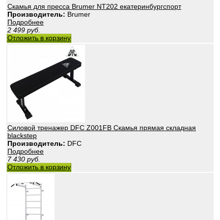
Скамья для пресса Brumer NT202 екатеринбургспорт
Производитель:
Brumer
Подробнее
2 499
руб.
Отложить в корзину
Силовой тренажер DFC Z001FB Скамья прямая складная
blackstep
Производитель:
DFC
Подробнее
7 430
руб.
Отложить в корзину