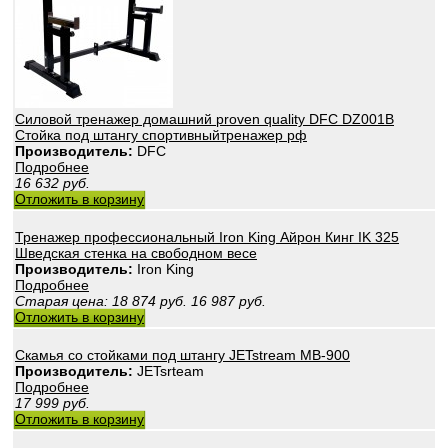
Силовой тренажер домашний proven quality DFC DZ001B
Стойка под штангу спортивныйтренажер рф
Производитель:
DFC
Подробнее
16 632
руб.
Отложить в корзину
Тренажер профессиональный Iron King Айрон Кинг IK 325
Шведская стенка на свободном весе
Производитель:
Iron King
Подробнее
Старая цена:
18 874
руб.
16 987
руб.
Отложить в корзину
Скамья со стойками под штангу JETstream MB-900
Производитель:
JETsrteam
Подробнее
17 999
руб.
Отложить в корзину