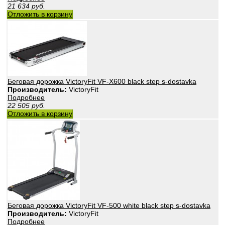
21 634
руб.
Отложить в корзину
Беговая дорожка VictoryFit VF-X600 black step s-dostavka
Производитель:
VictoryFit
Подробнее
22 505
руб.
Отложить в корзину
Беговая дорожка VictoryFit VF-500 white black step s-dostavka
Производитель:
VictoryFit
Подробнее