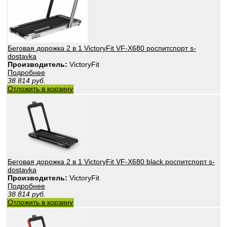
Беговая дорожка 2 в 1 VictoryFit VF-X680 роспитспорт s-
dostavka
Производитель:
VictoryFit
Подробнее
38 814
руб.
Отложить в корзину
Беговая дорожка 2 в 1 VictoryFit VF-X680 black роспитспорт s-
dostavka
Производитель:
VictoryFit
Подробнее
38 814
руб.
Отложить в корзину