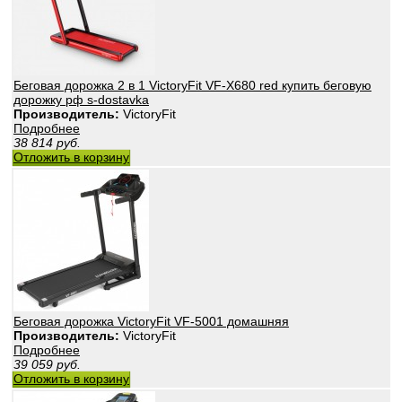
Беговая дорожка 2 в 1 VictoryFit VF-X680 red купить беговую
дорожку рф s-dostavka
Производитель:
VictoryFit
Подробнее
38 814
руб.
Отложить в корзину
Беговая дорожка VictoryFit VF-5001 домашняя
Производитель:
VictoryFit
Подробнее
39 059
руб.
Отложить в корзину