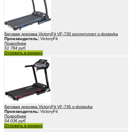
Беговая дорожка VictoryFit VF-730 роспитспорт s-dostavka
Производитель:
VictoryFit
Подробнее
51 784
руб.
Отложить в корзину
Беговая дорожка VictoryFit VF-735 s-dostavka
Производитель:
VictoryFit
Подробнее
54 036
руб.
Отложить в корзину